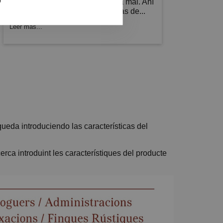
protagonismo... para bien o para mal. Ahí
es donde los difusores de aromas de...
Leer más...
ueda introduciendo las características del
cerca introduint les característiques del producte