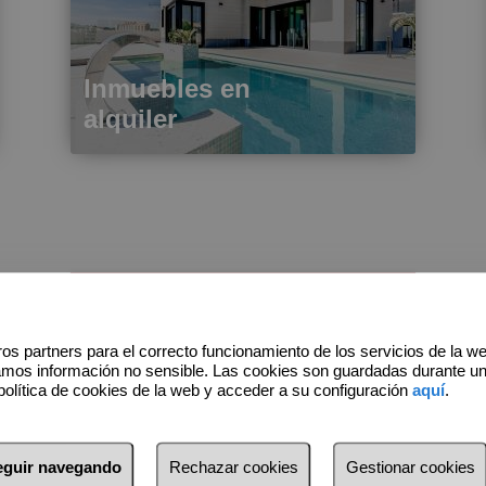
Inmuebles en
alquiler
isla de nauru: cómo los excrementos
de aves pueden hacerte rico y
obeso
os partners para el correcto funcionamiento de los servicios de la w
amos información no sensible. Las cookies son guardadas durante u
Jueves, 6 de Agosto de 2026
política de cookies de la web y acceder a su configuración
aquí
.
El guano es el sustrato natural formado
por la acumulación masiva de
seguir navegando
Rechazar cookies
Gestionar cookies
excrementos de aves, murciélagos y