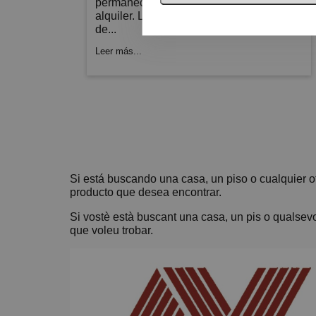
permanece vacía entre dos contratos de
alquiler. La entidad distingue entre los
de...
Leer más...
Si está buscando una casa, un piso o cualquier o
producto que desea encontrar.
Si vostè està buscant una casa, un pis o qualsevol 
que voleu trobar.