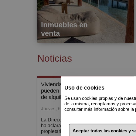
Inmuebles en
venta
Noticias
vivienda vacía: qué gastos se
Uso de cookies
pueden deducir entre dos contratos
de alquiler
Se usan cookies propias y de nuestr
de la misma, recopilamos y proces
Jueves, 6 de Agosto de 2026
consultar más información sobre la 
La Dirección General de Tributos (DGT)
ha aclarado qué gastos puede deducir el
Aceptar todas las cookies y 
propietario de una vivienda que