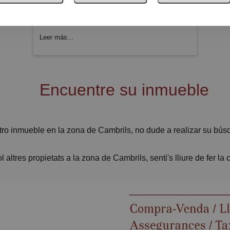
focas. Este compuesto es rico en
nitrógeno y fósforo y se utilizaba como
fertilizante. Un...
Leer más...
Encuentre su inmueble
tro inmueble en la zona de Cambrils, no dude a realizar su búsq
altres propietats a la zona de Cambrils, senti's lliure de fer la 